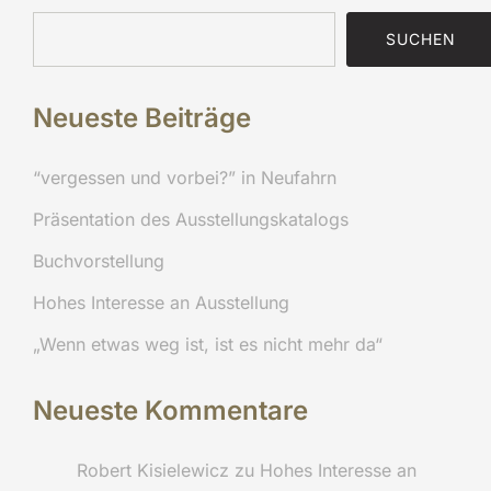
SUCHEN
Neueste Beiträge
“vergessen und vorbei?” in Neufahrn
Präsentation des Ausstellungskatalogs
Buchvorstellung
Hohes Interesse an Ausstellung
„Wenn etwas weg ist, ist es nicht mehr da“
Neueste Kommentare
Robert Kisielewicz
zu
Hohes Interesse an