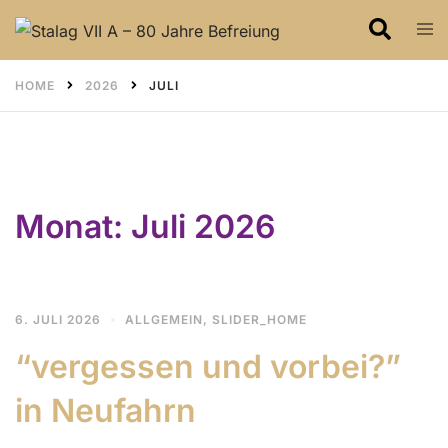
Skip
Search
Tog
to
men
content
HOME
2026
JULI
Monat:
Juli 2026
6. JULI 2026
ALLGEMEIN
,
SLIDER_HOME
“vergessen und vorbei?”
in Neufahrn