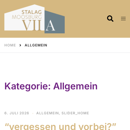
Skip
to
Search
Tog
content
men
HOME
ALLGEMEIN
Kategorie:
Allgemein
6. JULI 2026
ALLGEMEIN
,
SLIDER_HOME
“vergessen und vorbei?”